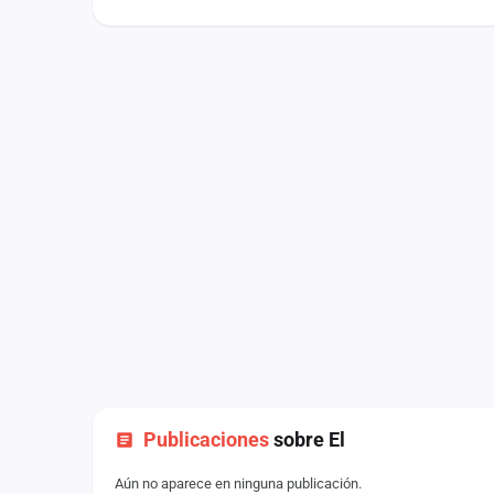
Fichajes
Agencias
Rankings
Vídeos
Anuncios
Iniciar sesión
Crear cuenta
Administración
Contacto
Publicaciones
sobre El
Aún no aparece en ninguna publicación.