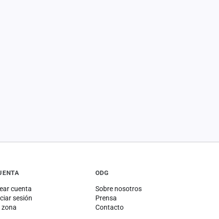
UENTA
ODG
ear cuenta
Sobre nosotros
iciar sesión
Prensa
 zona
Contacto