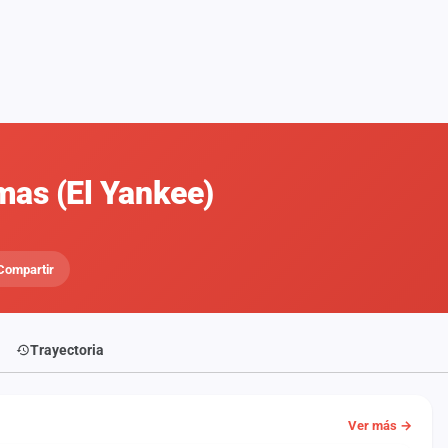
mas (El Yankee)
Compartir
Trayectoria
Ver más →