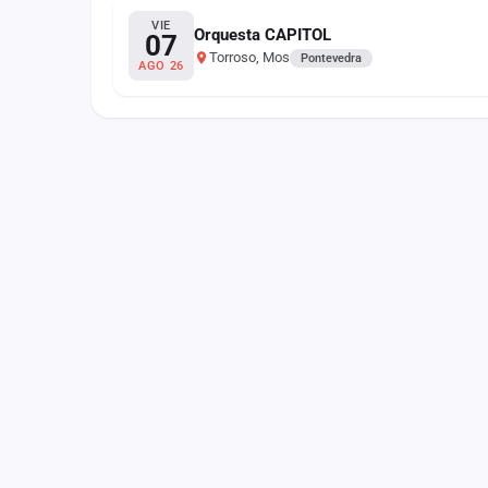
Fichajes
VIE
Orquesta CAPITOL
07
Torroso, Mos
Agencias
Pontevedra
AGO 26
Rankings
Vídeos
Anuncios
Iniciar sesión
Crear cuenta
Administración
Contacto