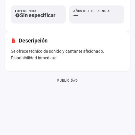
Mapa
EXPERIENCIA
AÑOS DE EXPERIENCIA
de
Sin especificar
—
fiestas
Componentes
Descripción
Fichajes
Se ofrece técnico de sonido y cantante aficionado.
Disponibilidad inmediata.
Agencias
Rankings
PUBLICIDAD
Vídeos
Anuncios
Iniciar
sesión
Crear