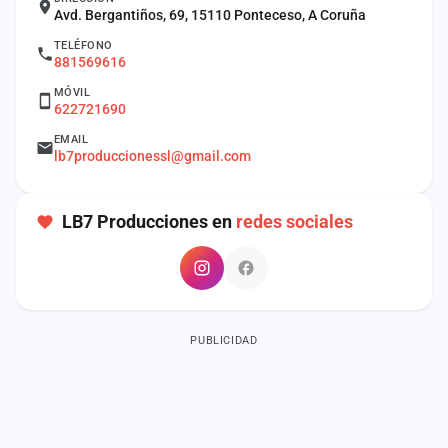
cuenta
Avd. Bergantiños, 69, 15110 Ponteceso, A Coruña
TELÉFONO
Administración
881569616
MÓVIL
Contacto
622721690
EMAIL
lb7produccionessl@gmail.com
LB7 Producciones en
redes sociales
PUBLICIDAD