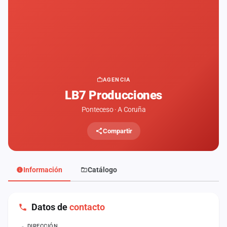
Mapa
de
fiestas
Componentes
Fichajes
AGENCIA
LB7 Producciones
Agencias
Ponteceso · A Coruña
Rankings
Compartir
Vídeos
Anuncios
Información
Catálogo
Iniciar
Datos de
contacto
sesión
Crear
DIRECCIÓN