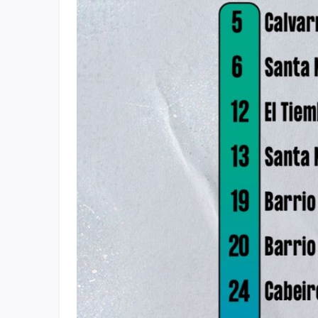
Fichajes
Agencias
Rankings
Vídeos
Anuncios
Iniciar sesión
Crear cuenta
Administración
Contacto