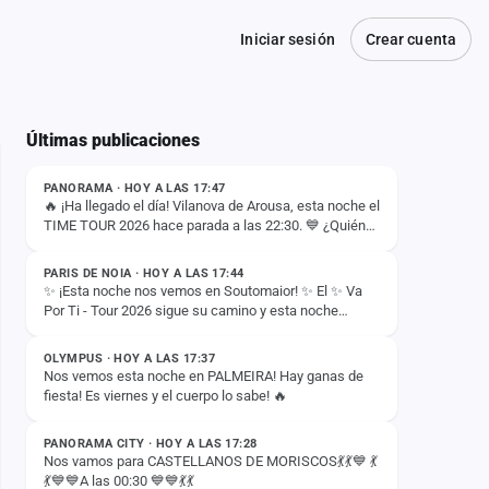
Iniciar sesión
Crear cuenta
Últimas publicaciones
ESTADO
PANORAMA · HOY A LAS 17:47
🔥 ¡Ha llegado el día! Vilanova de Arousa, esta noche el
TIME TOUR 2026 hace parada a las 22:30. 💙 ¿Quién
ESTADO
viene a darlo TODO? 😏🙌
PARIS DE NOIA · HOY A LAS 17:44
✨ ¡Esta noche nos vemos en Soutomaior! ✨ El ✨ Va
Por Ti - Tour 2026 sigue su camino y esta noche
ESTADO
hacemos parada en Soutomaior para vivir otra noche…
OLYMPUS · HOY A LAS 17:37
Nos vemos esta noche en PALMEIRA! Hay ganas de
fiesta! Es viernes y el cuerpo lo sabe! 🔥
ESTADO
PANORAMA CITY · HOY A LAS 17:28
Nos vamos para CASTELLANOS DE MORISCOS💃💃💙 💃
💃💙💙A las 00:30 💙💙💃💃
ESTADO