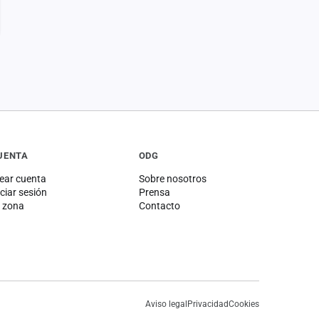
UENTA
ODG
ear cuenta
Sobre nosotros
iciar sesión
Prensa
 zona
Contacto
Aviso legal
Privacidad
Cookies