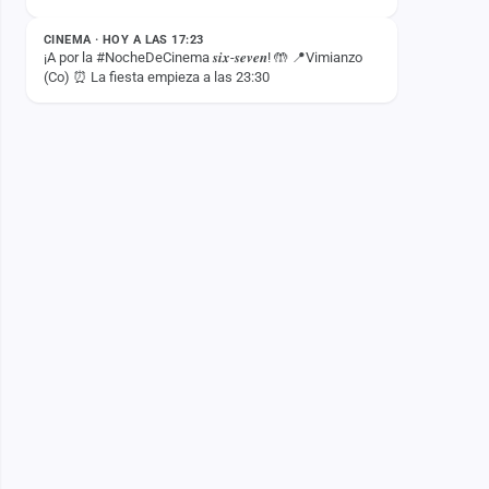
CINEMA · HOY A LAS 17:23
¡A por la #NocheDeCinema 𝒔𝒊𝒙-𝒔𝒆𝒗𝒆𝒏! 🤲 📍Vimianzo
(Co) ⏰ La fiesta empieza a las 23:30