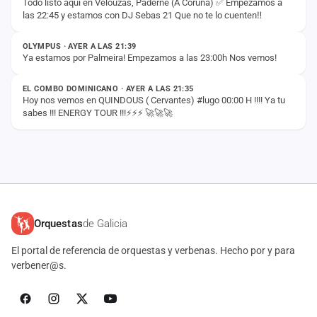
Todo listo aquí en Velouzás, Paderne (A Coruña) ✅️ Empezamos a
las 22:45 y estamos con DJ Sebas 21 Que no te lo cuenten‼️
ESTADO
OLYMPUS · AYER A LAS 21:39
Ya estamos por Palmeira! Empezamos a las 23:00h Nos vemos!
ESTADO
EL COMBO DOMINICANO · AYER A LAS 21:35
Hoy nos vemos en QUINDOUS ( Cervantes) #lugo 00:00 H !!!! Ya tu
sabes !!! ENERGY TOUR !!!⚡️⚡️⚡️ 🚀🚀🚀
Orquestas
de Galicia
El portal de referencia de orquestas y verbenas. Hecho por y para
verbener@s.