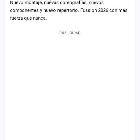
N uevo montaje, nuevas coreografías, nuevos
Mapa
componentes y nuevo repertorio. Fussion 2026 con más
de
fuerza que nunca.
fiestas
Componentes
PUBLICIDAD
Fichajes
Agencias
Rankings
Vídeos
Anuncios
Iniciar
sesión
Crear