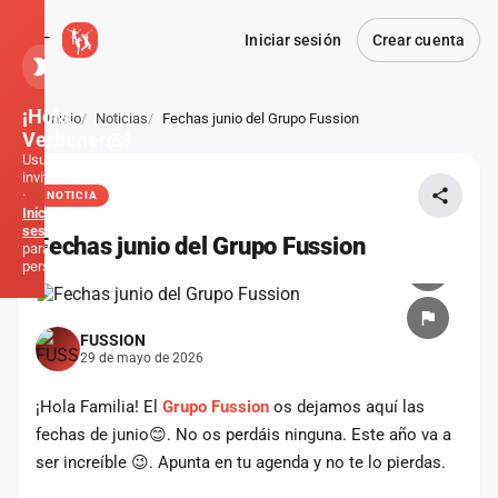
Iniciar sesión
Crear cuenta
¡Hola,
Inicio
Noticias
Fechas junio del Grupo Fussion
Atrás
Verbener@!
Usuario
invitado
·
NOTICIA
Inicia
sesión
Fechas junio del Grupo Fussion
para
personalizar
Inicio
FUSSION
29 de mayo de 2026
Noticias
¡ Hola Familia! El
Grupo Fussion
os dejamos aquí las
Formaciones
fechas de junio😊. No os perdáis ninguna. Este año va a
ser increíble 😉.
Apunta en tu agenda y no te lo pierdas.
Fiestas