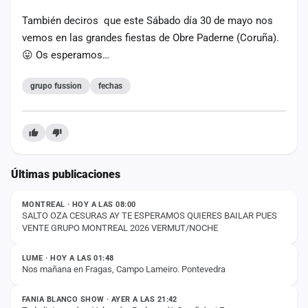
cuenta
También deciros que este Sábado día 30 de mayo nos
vemos en las grandes fiestas de Obre Paderne (Coruña).
Administración
😛 Os esperamos…
Contacto
grupo fussion
fechas
Últimas publicaciones
ESTADO
MONTREAL · HOY A LAS 08:00
SALTO OZA CESURAS AY TE ESPERAMOS QUIERES BAILAR PUES
VENTE GRUPO MONTREAL 2026 VERMUT/NOCHE
ESTADO
LUME · HOY A LAS 01:48
Nos mañana en Fragas, Campo Lameiro. Pontevedra
ESTADO
FANIA BLANCO SHOW · AYER A LAS 21:42