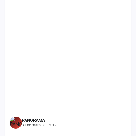
Mapa
de
fiestas
Componentes
Fichajes
Agencias
Rankings
Vídeos
Anuncios
Iniciar
PANORAMA
sesión
31 de marzo de 2017
Crear