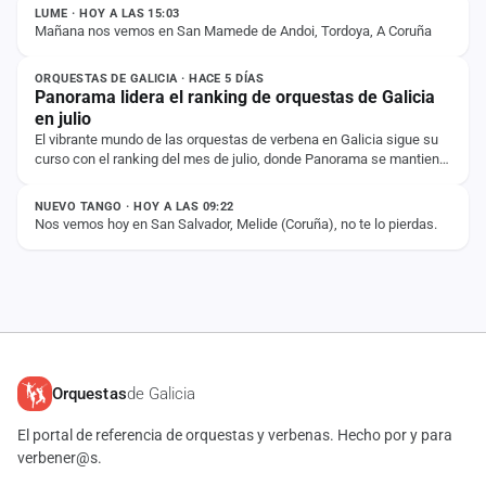
LUME · HOY A LAS 15:03
Mañana nos vemos en San Mamede de Andoi, Tordoya, A Coruña
NOTICIA
ORQUESTAS DE GALICIA · HACE 5 DÍAS
Panorama lidera el ranking de orquestas de Galicia
en julio
El vibrante mundo de las orquestas de verbena en Galicia sigue su
curso con el ranking del mes de julio, donde Panorama se mantiene
ESTADO
firme en la primera…
NUEVO TANGO · HOY A LAS 09:22
Nos vemos hoy en San Salvador, Melide (Coruña), no te lo pierdas.
Orquestas
de Galicia
El portal de referencia de orquestas y verbenas. Hecho por y para
verbener@s.