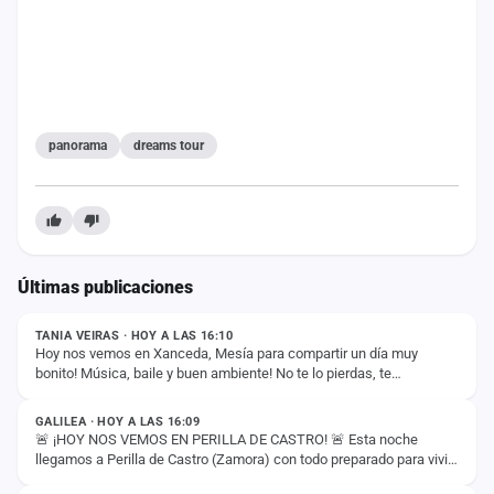
panorama
dreams tour
Últimas publicaciones
ESTADO
TANIA VEIRAS · HOY A LAS 16:10
Hoy nos vemos en Xanceda, Mesía para compartir un día muy
bonito! Música, baile y buen ambiente! No te lo pierdas, te
ESTADO
esperamos 💃🏽🕺🏽🤩
GALILEA · HOY A LAS 16:09
🚨 ¡HOY NOS VEMOS EN PERILLA DE CASTRO! 🚨 Esta noche
llegamos a Perilla de Castro (Zamora) con todo preparado para vivir
ESTADO
una gran fiesta. 🔥🎶 Música, baile y…