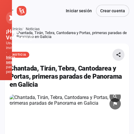
Iniciar sesión
Crear cuenta
Inicio
Noticias
¡Hola,
Chantada, Tirán, Tebra, Cantodarea y Portas, primeras paradas de
Atrás
Verbener@!
Panorama en Galicia
Usuario
invitado
·
NOTICIA
Inicia
sesión
para
Chantada, Tirán, Tebra, Cantodarea y
personalizar
Portas, primeras paradas de Panorama
en Galicia
Inicio
Noticias
Formaciones
Fiestas