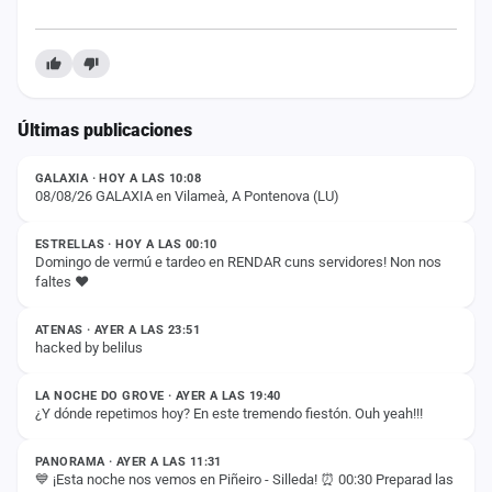
Últimas publicaciones
ESTADO
GALAXIA · HOY A LAS 10:08
08/08/26 GALAXIA en Vilameà, A Pontenova (LU)
ESTADO
ESTRELLAS · HOY A LAS 00:10
Domingo de vermú e tardeo en RENDAR cuns servidores! Non nos
faltes ❤️
ESTADO
ATENAS · AYER A LAS 23:51
hacked by belilus
ESTADO
LA NOCHE DO GROVE · AYER A LAS 19:40
¿Y dónde repetimos hoy? En este tremendo fiestón. Ouh yeah!!!
ESTADO
PANORAMA · AYER A LAS 11:31
💙 ¡Esta noche nos vemos en Piñeiro - Silleda! ⏰ 00:30 Preparad las