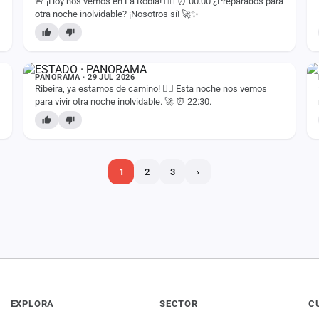
🚨 ¡Hoy nos vemos en La Robla! ❤️‍🔥 ⏰ 00:00 ¿Preparados para
otra noche inolvidable? ¡Nosotros sí! 🚀✨
ESTADO
PANORAMA · 29 JUL 2026
Ribeira, ya estamos de camino! ❤️‍🔥 Esta noche nos vemos
para vivir otra noche inolvidable. 🚀 ⏰ 22:30.
1
2
3
›
EXPLORA
SECTOR
C