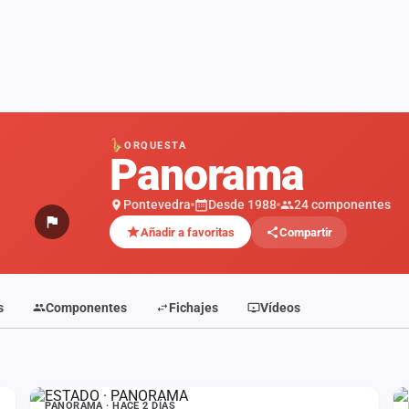
ORQUESTA
Panorama
Pontevedra
Desde 1988
24 componentes
Añadir a favoritas
Compartir
s
Componentes
Fichajes
Vídeos
ESTADO
PANORAMA · HACE 2 DÍAS