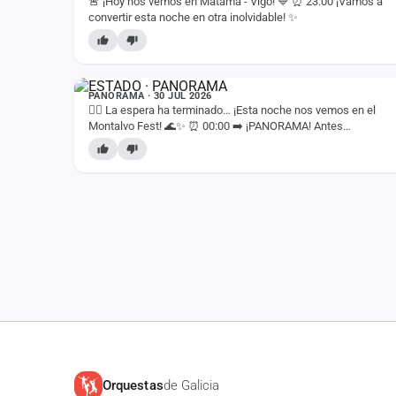
🚨 ¡Hoy nos vemos en Matamá - Vigo! 💙 ⏰ 23:00 ¡Vamos a
convertir esta noche en otra inolvidable! ✨
ESTADO
PANORAMA · 30 JUL 2026
❤️‍🔥 La espera ha terminado… ¡Esta noche nos vemos en el
Montalvo Fest! 🌊✨ ⏰ 00:00 ➡️ ¡PANORAMA! Antes
disfrutaremos de Las Chicas de la Farándula y La Misión.…
Orquestas
de Galicia