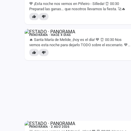
💙 ¡Esta noche nos vemos en Piñeiro - Silleda! ⏰ 00:30
Fichajes
Preparad las ganas… que nosotros llevamos la fiesta. 🚀🔥
Agencias
ESTADO
Rankings
PANORAMA · HACE 4 DÍAS
Vídeos
🔥 Santa María de Melide, ¡hoy es el día! 💙 ⏰ 00:30 Nos
vemos esta noche para dejarlo TODO sobre el escenario. 💙
🙌
Anuncios
Iniciar sesión
Crear cuenta
Administración
Contacto
ESTADO
PANORAMA · 2 AGO 2026