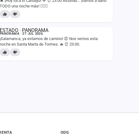
🔥 ¡Hoy toca El Carbayu! 💙 ⏰ 23:00 Asturias… ¡vamos a darlo
TODO una noche más! ❤️‍🔥🙌
ESTADO
PANORAMA · 27 JUL 2026
¡Salamanca, ya estamos de camino! 😍 Nos vemos esta
noche en Santa Marta de Tormes. 🔥 ⏰ 23:00.
UENTA
ODG