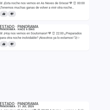
🚨 ¡Esta noche nos vemos en As Neves de Grixoa! 💙 ⏰ 00:00
¡Tenemos muchas ganas de volver a vivir otra noche
inolvidable con vosotros! 🚀✨
ESTADO
PANORAMA · HACE 6 DÍAS
🚨 ¡Hoy nos vemos en Soutomaior! 💙 ⏰ 22:00 ¿Preparados
para otra noche inolvidable? ¡Nosotros ya lo estamos! 🚀✨
ESTADO
PANORAMA · 31 JUL 2026