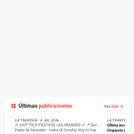
Últimas
publicaciones
Ver más →
ESTADO
NOTICIA
LA TRAVESÍA · 4 JUL 2026
LA TRAVESÍA · 
🎉 ¡HOY TOCA FIESTA DE LAS GRANDES! 🎉 📍 San
Última incorpor
Pedro de Sarandón - Vedra (A Coruña) Hoy no hay
Orquesta La Tr