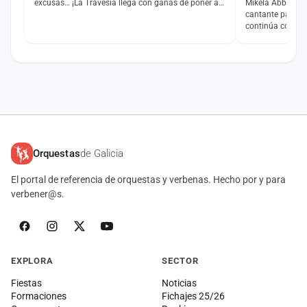
excusas… ¡La Travesía llega con ganas de poner a
Mikela Abbatini 
bailar a todo el…
cantante para 2
continúa configu
a la temporada
Orquestas
de Galicia
El portal de referencia de orquestas y verbenas. Hecho por y para
verbener@s.
EXPLORA
SECTOR
Fiestas
Noticias
Formaciones
Fichajes 25/26