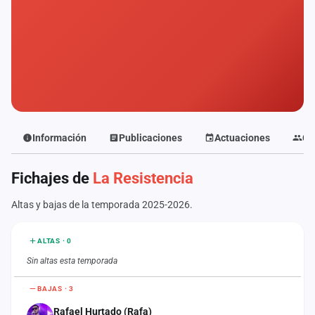
Mapa
de
fiestas
Componentes
Fichajes
Agencias
Información
Publicaciones
Actuaciones
Co
Rankings
Fichajes de
La Resistencia
Vídeos
Altas y bajas de la temporada 2025-2026.
Anuncios
ALTAS · 0
Sin altas esta temporada
Iniciar
sesión
BAJAS · 3
Rafael Hurtado (Rafa)
Crear