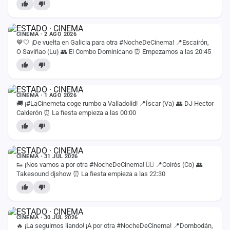
ESTADO
CINEMA · 2 AGO 2026
💙🤍 ¡De vuelta en Galicia para otra #NocheDeCinema! 📍Escairón,
O Saviñao (Lu) 👥 El Combo Dominicano ⏰ Empezamos a las 20:45
ESTADO
CINEMA · 1 AGO 2026
🚚 ¡#LaCinemeta coge rumbo a Valladolid! 📍Íscar (Va) 👥 DJ Hector
Calderón ⏰ La fiesta empieza a las 00:00
ESTADO
CINEMA · 31 JUL 2026
👟 ¡Nos vamos a por otra #NocheDeCinema! ❤️‍🔥 📍Coirós (Co) 👥
Takesound djshow ⏰ La fiesta empieza a las 22:30
ESTADO
CINEMA · 30 JUL 2026
🔥 ¡La seguimos liando! ¡A por otra #NocheDeCinema! 📍Dombodán,