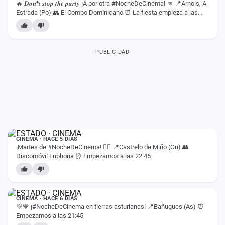
🔥 𝑫𝒐𝒏❜𝒕 𝒔𝒕𝒐𝒑 𝒕𝒉𝒆 𝒑𝒂𝒓𝒕𝒚 ¡A por otra #NocheDeCinema! 👊 📍Arnois, A
Estrada (Po) 👥 El Combo Dominicano ⏰ La fiesta empieza a las
22:30
PUBLICIDAD
ESTADO
CINEMA · HACE 5 DÍAS
¡Martes de #NocheDeCinema! ❤️‍🔥 📍Castrelo de Miño (Ou) 👥
Discomóvil Euphoria ⏰ Empezamos a las 22:45
ESTADO
CINEMA · HACE 6 DÍAS
💛💙 ¡#NocheDeCinema en tierras asturianas! 📍Bañugues (As) ⏰
Empezamos a las 21:45