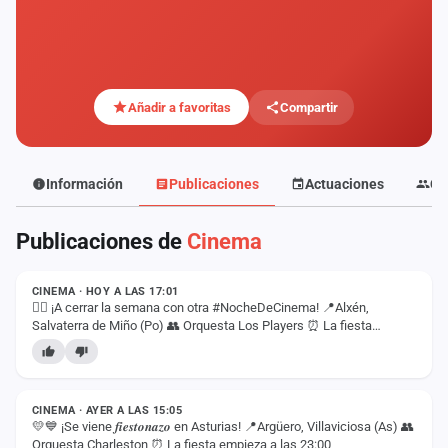
Mapa
de
fiestas
Componentes
Añadir a favoritas
Compartir
Fichajes
Información
Publicaciones
Actuaciones
Co
Agencias
Publicaciones de
Cinema
Rankings
ESTADO
Vídeos
CINEMA · HOY A LAS 17:01
❤️‍🔥 ¡A cerrar la semana con otra #NocheDeCinema! 📍Alxén,
Salvaterra de Miño (Po) 👥 Orquesta Los Players ⏰ La fiesta
Anuncios
empieza a las 22:30
ESTADO
Iniciar
sesión
CINEMA · AYER A LAS 15:05
💛💙 ¡Se viene 𝒇𝒊𝒆𝒔𝒕𝒐𝒏𝒂𝒛𝒐 en Asturias! 📍Argüero, Villaviciosa (As) 👥
Orquesta Charleston ⏰ La fiesta empieza a las 23:00
Crear