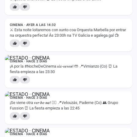
cuenta
ESTADO
Administración
CINEMA · AYER A LAS 14:32
⚔️ Esta noite loitaremos con xunto coa Orquesta Marbella por entrar
Contacto
na orquestra perfecta! Ás 23:00h na TV Galicia e agalega.gal 📺
ESTADO
CINEMA · HACE 2 DÍAS
¡A por la #NocheDeCinema 𝒔𝒊𝒙-𝒔𝒆𝒗𝒆𝒏! 🤲 📍Vimianzo (Co) ⏰ La
fiesta empieza a las 23:30
ESTADO
CINEMA · HACE 3 DÍAS
¡Se viene otra 𝒗𝒆𝒓-𝒃𝒆-𝒏𝒂! ❤️‍🔥 📍Velouzás, Paderne (Co) 👥 Grupo
Fussion ⏰ La fiesta empieza a las 22:45
ESTADO
CINEMA · HACE 4 DÍAS