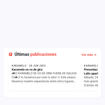
Últimas
publicaciones
Ver más →
NOTICIA
NOTICIA
KARAMELO · 28 JUN 2025
KARAMELO · 10
Karamelo se va de gira
Presentación d
🚛💥 KARAMELO SE VA DE GIRA FUERA DE GALICIA
Lalín apartir de
💥🚛 ¡Y lo hacemos por todo lo alto! 🎉 Este verano
Sábado, 24 de m
llevamos nuestro espectáculo entre otros lugares a
más grande de K
las grandes…
(Campo da Feira 
Rokiño, Ole Cost