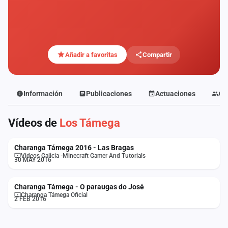
Mapa
de
fiestas
Componentes
Añadir a favoritas
Compartir
Fichajes
Información
Publicaciones
Actuaciones
Co
Agencias
Vídeos de
Los Támega
Rankings
Vídeos
Charanga Támega 2016 - Las Bragas
Videos Galicia -Minecraft Gamer And Tutorials
30 MAY 2016
Anuncios
Charanga Támega - O paraugas do José
Charanga Támega Oficial
Iniciar
2 FEB 2016
sesión
Crear