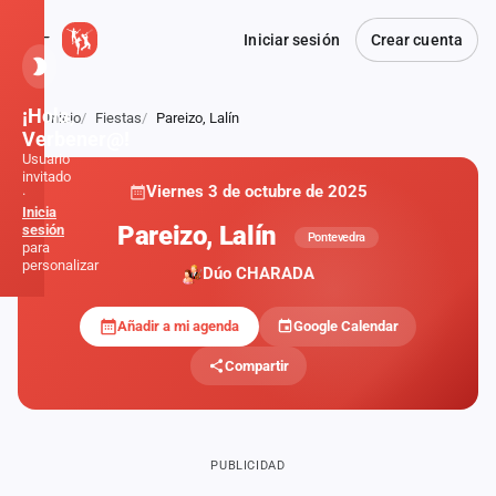
Iniciar sesión
Crear cuenta
¡Hola,
Inicio
Fiestas
Pareizo, Lalín
Atrás
Verbener@!
Usuario
invitado
Viernes 3 de octubre de 2025
·
Inicia
Pareizo, Lalín
sesión
Pontevedra
para
personalizar
Dúo CHARADA
Añadir a mi agenda
Google Calendar
Inicio
Compartir
Noticias
Formaciones
PUBLICIDAD
Fiestas