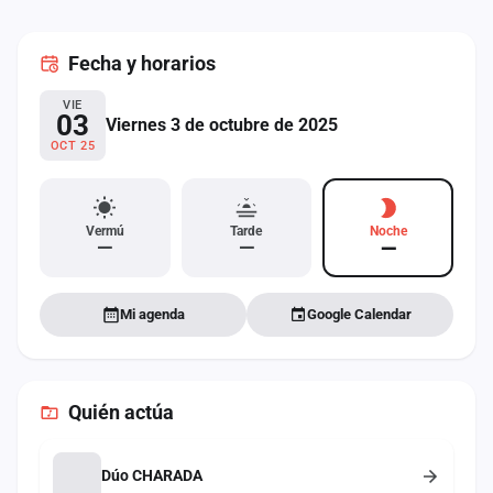
cuenta
Fecha
y horarios
Administración
VIE
Contacto
03
Viernes 3 de octubre de 2025
OCT 25
Vermú
Tarde
Noche
—
—
—
Mi agenda
Google Calendar
Quién actúa
Dúo CHARADA