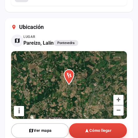
Ubicación
LUGAR
Pareizo, Lalín
Pontevedra
+
–
i
Ver mapa
Cómo llegar