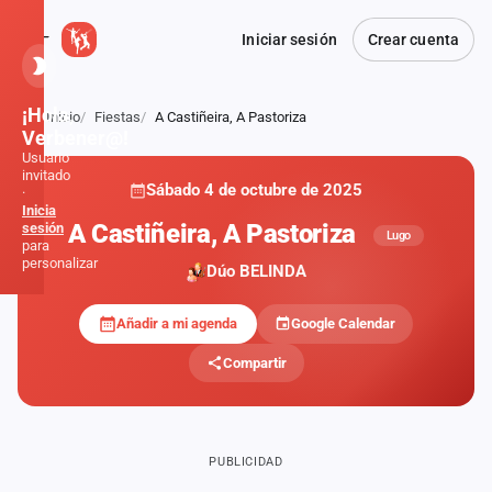
Iniciar sesión
Crear cuenta
¡Hola,
Inicio
Fiestas
A Castiñeira, A Pastoriza
Atrás
Verbener@!
Usuario
invitado
Sábado 4 de octubre de 2025
·
Inicia
A Castiñeira, A Pastoriza
sesión
Lugo
para
personalizar
Dúo BELINDA
Añadir a mi agenda
Google Calendar
Inicio
Compartir
Noticias
Formaciones
PUBLICIDAD
Fiestas