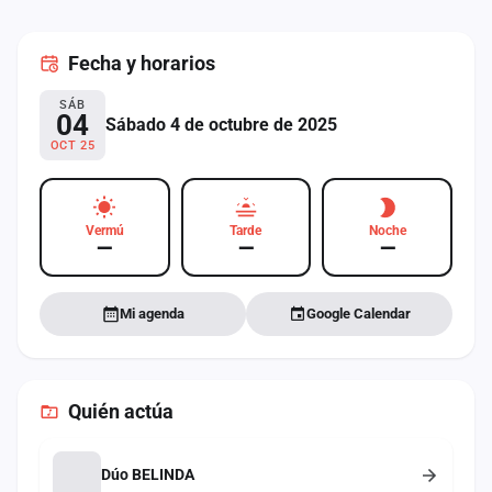
cuenta
Fecha
y horarios
Administración
SÁB
Contacto
04
Sábado 4 de octubre de 2025
OCT 25
Vermú
Tarde
Noche
—
—
—
Mi agenda
Google Calendar
Quién actúa
Dúo BELINDA