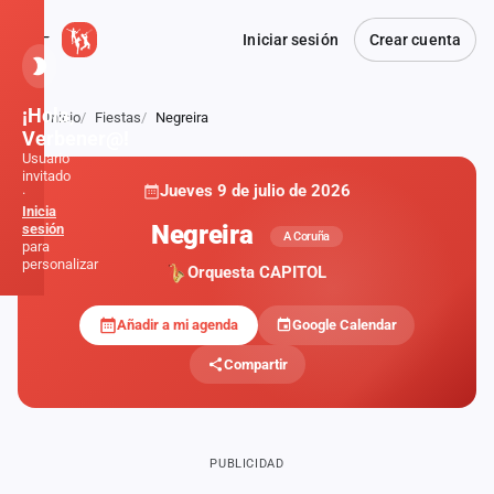
Iniciar sesión
Crear cuenta
¡Hola,
Inicio
Fiestas
Negreira
Atrás
Verbener@!
Usuario
invitado
Jueves 9 de julio de 2026
·
Inicia
Negreira
sesión
A Coruña
para
personalizar
Orquesta CAPITOL
Añadir a mi agenda
Google Calendar
Inicio
Compartir
Noticias
Formaciones
PUBLICIDAD
Fiestas