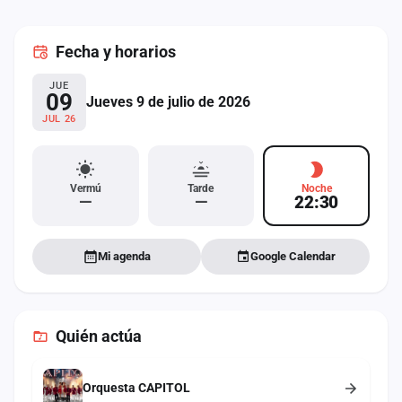
cuenta
Fecha
y horarios
Administración
JUE
Contacto
09
Jueves 9 de julio de 2026
JUL 26
Vermú
Tarde
Noche
—
—
22:30
Mi agenda
Google Calendar
Quién actúa
Orquesta CAPITOL