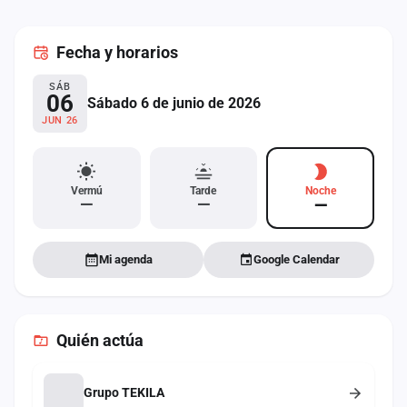
cuenta
Fecha
y horarios
Administración
SÁB
Contacto
06
Sábado 6 de junio de 2026
JUN 26
Vermú
Tarde
Noche
—
—
—
Mi agenda
Google Calendar
Quién actúa
Grupo TEKILA