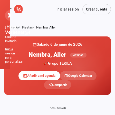
Iniciar sesión
Crear cuenta
¡Hola,
Inicio
Fiestas
Nembra, Aller
Atrás
Verbener@!
Usuario
invitado
Sábado 6 de junio de 2026
·
Inicia
Nembra, Aller
sesión
Asturias
para
personalizar
Grupo TEKILA
Añadir a mi agenda
Google Calendar
Inicio
Compartir
Noticias
Formaciones
PUBLICIDAD
Fiestas