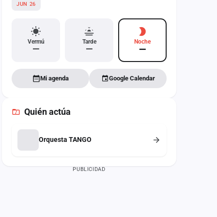
JUN 26
Vermú
Tarde
Noche
—
—
—
Mi agenda
Google Calendar
Quién actúa
Orquesta TANGO
PUBLICIDAD