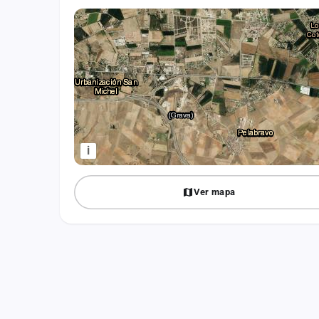
Fichajes
Agencias
Rankings
Vídeos
Anuncios
i
Iniciar sesión
Ver mapa
Crear cuenta
Administración
Contacto