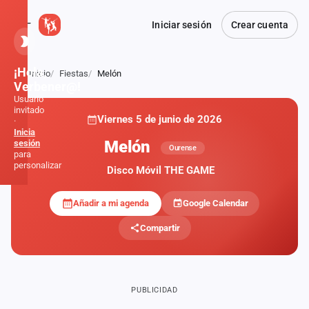
Iniciar sesión
Crear cuenta
¡Hola,
Inicio
Fiestas
Melón
Atrás
Verbener@!
Usuario
invitado
Viernes 5 de junio de 2026
·
Inicia
Melón
sesión
Ourense
para
personalizar
Disco Móvil THE GAME
Añadir a mi agenda
Google Calendar
Inicio
Compartir
Noticias
Formaciones
PUBLICIDAD
Fiestas