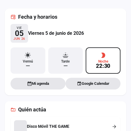
cuenta
Fecha
y horarios
Administración
VIE
Contacto
05
Viernes 5 de junio de 2026
JUN 26
Vermú
Tarde
Noche
—
—
22:30
Mi agenda
Google Calendar
Quién actúa
Disco Móvil THE GAME