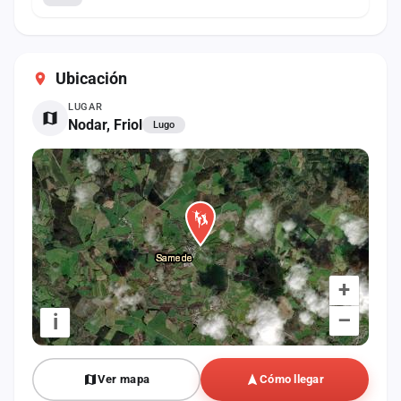
Ubicación
LUGAR
Nodar, Friol
Lugo
+
–
i
Ver mapa
Cómo llegar