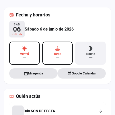
cuenta
Fecha
y horarios
Administración
SÁB
Contacto
06
Sábado 6 de junio de 2026
JUN 26
Vermú
Tarde
Noche
—
—
—
Mi agenda
Google Calendar
Quién actúa
Dúo SON DE FESTA