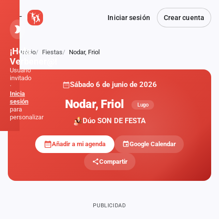
Iniciar sesión
Crear cuenta
¡Hola,
Inicio
Fiestas
Nodar, Friol
Atrás
Verbener@!
Usuario
invitado
Sábado 6 de junio de 2026
·
Inicia
Nodar, Friol
sesión
Lugo
para
personalizar
Dúo SON DE FESTA
Añadir a mi agenda
Google Calendar
Inicio
Compartir
Noticias
Formaciones
PUBLICIDAD
Fiestas