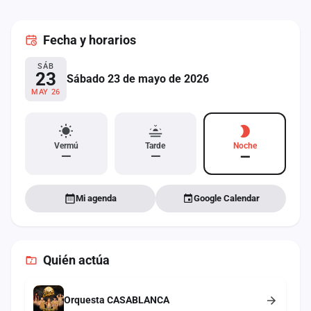
cuenta
Fecha
y horarios
Administración
SÁB
Contacto
23
Sábado 23 de mayo de 2026
MAY 26
Vermú
Tarde
Noche
—
—
—
Mi agenda
Google Calendar
Quién actúa
Orquesta CASABLANCA