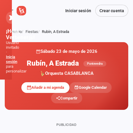
Iniciar sesión
Crear cuenta
¡Hola,
Inicio
Fiestas
Rubín, A Estrada
Atrás
Verbener@!
Usuario
invitado
Sábado 23 de mayo de 2026
·
Inicia
Rubín, A Estrada
sesión
Pontevedra
para
personalizar
Orquesta CASABLANCA
Añadir a mi agenda
Google Calendar
Inicio
Compartir
Noticias
Formaciones
PUBLICIDAD
Fiestas