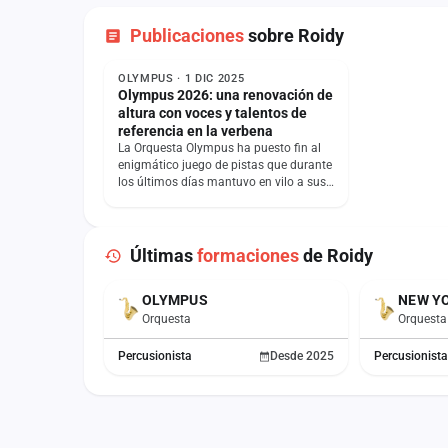
Publicaciones
sobre Roidy
NOTICIA
OLYMPUS · 1 DIC 2025
Olympus 2026: una renovación de
altura con voces y talentos de
referencia en la verbena
La Orquesta Olympus ha puesto fin al
enigmático juego de pistas que durante
los últimos días mantuvo en vilo a sus
seguidores. Tras varios mensajes
enigmáticos…
Últimas
formaciones
de Roidy
OLYMPUS
NEW Y
ACTUAL
Orquesta
Orquesta
Percusionista
Desde 2025
Percusionista