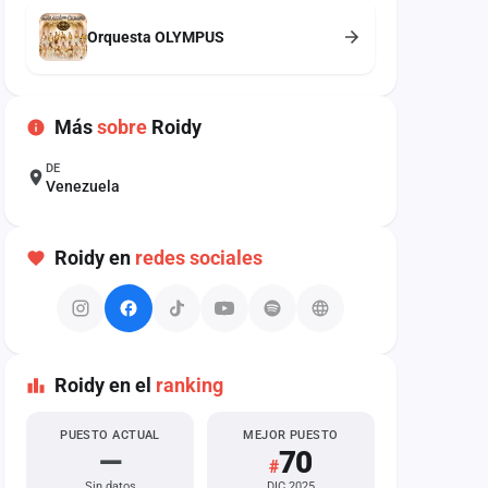
Orquesta OLYMPUS
Más
sobre
Roidy
DE
Venezuela
Roidy en
redes sociales
Roidy en el
ranking
PUESTO ACTUAL
MEJOR PUESTO
—
70
#
Sin datos
DIC 2025