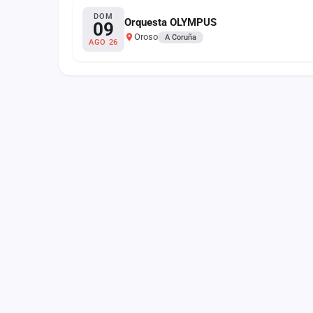
Fichajes
DOM
Orquesta OLYMPUS
09
Oroso
Agencias
A Coruña
AGO 26
Rankings
Vídeos
Anuncios
Iniciar sesión
Crear cuenta
Administración
Contacto