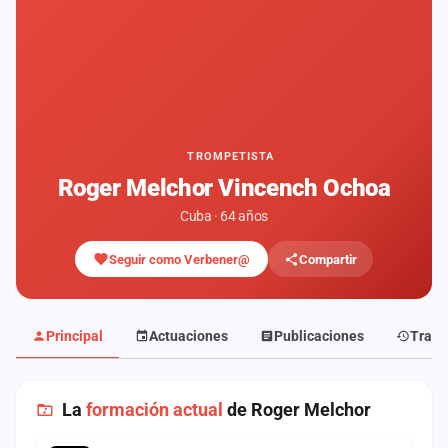
Mapa
de
fiestas
Componentes
Fichajes
TROMPETISTA
Roger Melchor Vincench Ochoa
Agencias
Cuba · 64 años
Rankings
Seguir como Verbener@
Compartir
Vídeos
Anuncios
Principal
Actuaciones
Publicaciones
Traye
Iniciar
sesión
La
formación actual
de Roger Melchor
Crear