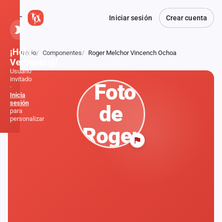
Iniciar sesión
Crear cuenta
¡Hola,
Inicio
Componentes
Roger Melchor Vincench Ochoa
Atrás
Verbener@!
Usuario
invitado
·
Inicia
sesión
para
personalizar
Inicio
Noticias
Formaciones
Fiestas