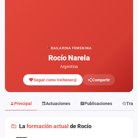
Mapa
de
fiestas
Componentes
Fichajes
BAILARINA FEMENINA
Rocío Narela
Agencias
Argentina
Rankings
Seguir como Verbener@
Compartir
Vídeos
Anuncios
Principal
Actuaciones
Publicaciones
Traye
Iniciar
sesión
La
formación actual
de Rocío
Crear