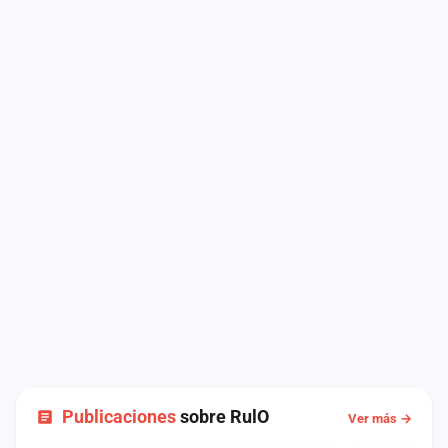
Publicaciones
sobre RulO
Ver más →
NOTICIA
COMUNICADO