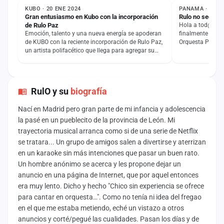
KUBO · 20 ENE 2024
PANAMA · 2 DIC
Gran entusiasmo en Kubo con la incorporación
Rulo no seguir
de Rulo Paz
Hola a tod@s!! 
Emoción, talento y una nueva energía se apoderan
finalmente no se
de KUBO con la reciente incorporación de Rulo Paz,
Orquesta Panam
un artista polifacético que llega para agregar su…
compañeros y a
RulO y su
biografía
Nací en Madrid pero gran parte de mi infancia y adolescencia
la pasé en un pueblecito de la provincia de León. Mi
trayectoria musical arranca como si de una serie de Netflix
se tratara... Un grupo de amigos salen a divertirse y aterrizan
en un karaoke sin más intenciones que pasar un buen rato.
Un hombre anónimo se acerca y les propone dejar un
anuncio en una página de Internet, que por aquel entonces
era muy lento. Dicho y hecho "Chico sin experiencia se ofrece
para cantar en orquesta…". Como no tenía ni idea del fregao
en el que me estaba metiendo, eché un vistazo a otros
anuncios y corté/pegué las cualidades. Pasan los días y de