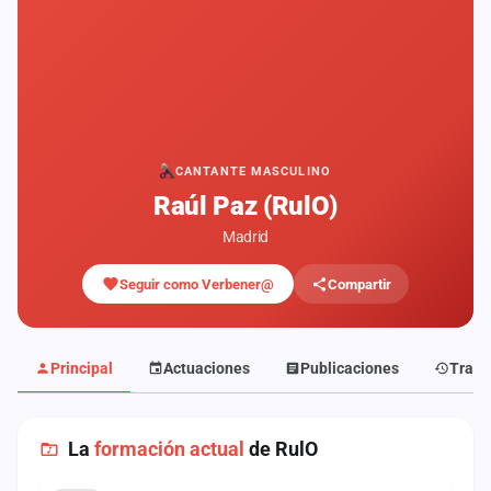
Mapa
de
fiestas
Componentes
Fichajes
CANTANTE MASCULINO
Raúl Paz (RulO)
Agencias
Madrid
Rankings
Seguir como Verbener@
Compartir
Vídeos
Anuncios
Principal
Actuaciones
Publicaciones
Traye
Iniciar
sesión
La
formación actual
de RulO
Crear