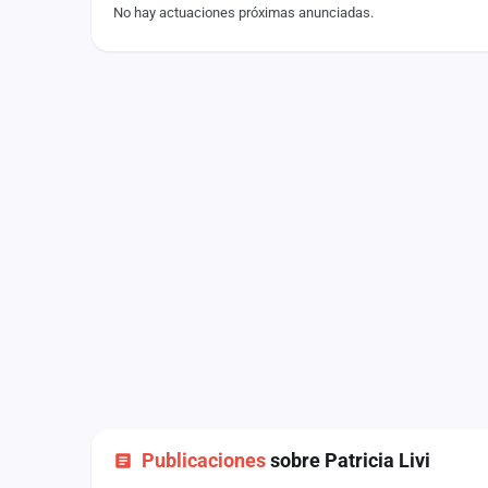
No hay actuaciones próximas anunciadas.
Fichajes
Agencias
Rankings
Vídeos
Anuncios
Iniciar sesión
Crear cuenta
Administración
Contacto
Publicaciones
sobre Patricia Livi