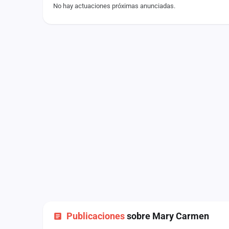
No hay actuaciones próximas anunciadas.
Fichajes
Agencias
Rankings
Vídeos
Anuncios
Iniciar sesión
Crear cuenta
Administración
Contacto
Publicaciones
sobre Mary Carmen