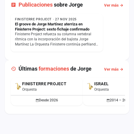
Publicaciones
sobre Jorge
Ver más →
NOTICIA
FINISTERRE PROJECT · 27 NOV 2025
El groove de Jorge Martínez aterriza en
Finisterre Project: sexto fichaje confirmado
Finisterre Project refuerza su columna vertebral
rítmica con la incorporación del bajista Jorge
Martínez La Orquesta Finisterre continúa perfilando
el…
Últimas
formaciones
de Jorge
Ver más →
FINISTERRE PROJECT
ISRAEL
ACTUAL
Orquesta
Orquesta
Desde 2026
2014 – 2016