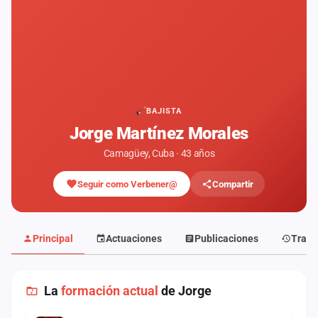
Mapa
de
fiestas
Componentes
Fichajes
BAJISTA
Jorge Martínez Morales
Agencias
Camagüey, Cuba · 43 años
Rankings
Seguir como Verbener@
Compartir
Vídeos
Anuncios
Principal
Actuaciones
Publicaciones
Traye
Iniciar
sesión
La
formación actual
de Jorge
Crear