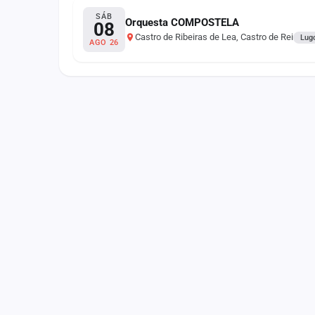
Fichajes
SÁB
Orquesta COMPOSTELA
08
Castro de Ribeiras de Lea, Castro de Rei
Agencias
Lug
AGO 26
Rankings
Vídeos
Anuncios
Iniciar sesión
Crear cuenta
Administración
Contacto