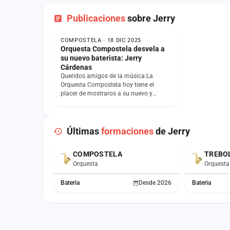
Publicaciones
sobre Jerry
NOTICIA
COMPOSTELA · 18 DIC 2025
Orquesta Compostela desvela a
su nuevo baterista: Jerry
Cárdenas
Queridos amigos de la música:La
Orquesta Compostela hoy tiene el
placer de mostraros a su nuevo y
esperado baterista, pues no es otro que
el inconfundible y…
Últimas
formaciones
de Jerry
COMPOSTELA
TREBO
ACTUAL
Orquesta
Orquesta
Bateria
Desde 2026
Bateria