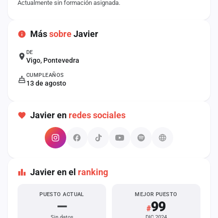
Actualmente sin formación asignada.
cuenta
Administración
Más
sobre
Javier
Contacto
DE
Vigo, Pontevedra
CUMPLEAÑOS
13 de agosto
Javier en
redes sociales
Javier en el
ranking
PUESTO ACTUAL
MEJOR PUESTO
—
99
#
Sin datos
DIC 2024