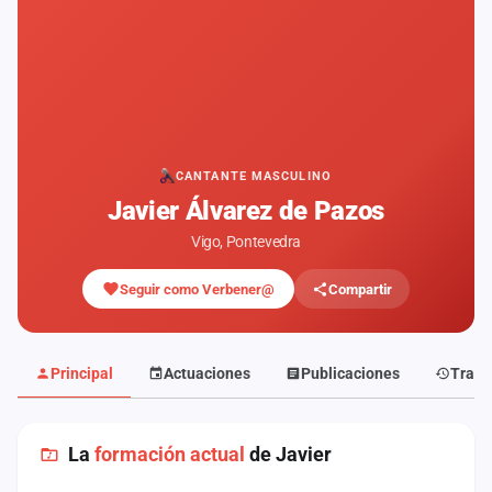
Mapa
de
fiestas
Componentes
Fichajes
CANTANTE MASCULINO
Javier Álvarez de Pazos
Agencias
Vigo, Pontevedra
Rankings
Seguir como Verbener@
Compartir
Vídeos
Anuncios
Principal
Actuaciones
Publicaciones
Traye
Iniciar
sesión
La
formación actual
de Javier
Crear