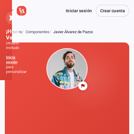
Iniciar sesión
Crear cuenta
¡Hola,
Inicio
Componentes
Javier Álvarez de Pazos
Atrás
Verbener@!
Usuario
invitado
·
Inicia
sesión
para
personalizar
Inicio
Noticias
Formaciones
Fiestas