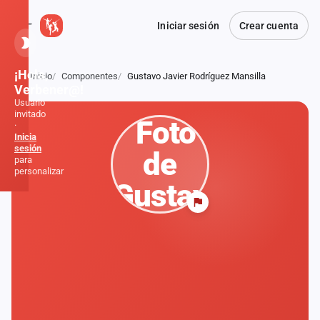
Iniciar sesión
Crear cuenta
¡Hola,
Inicio
Componentes
Gustavo Javier Rodríguez Mansilla
Atrás
Verbener@!
Usuario
invitado
·
Inicia
sesión
para
personalizar
Inicio
Noticias
Formaciones
Fiestas