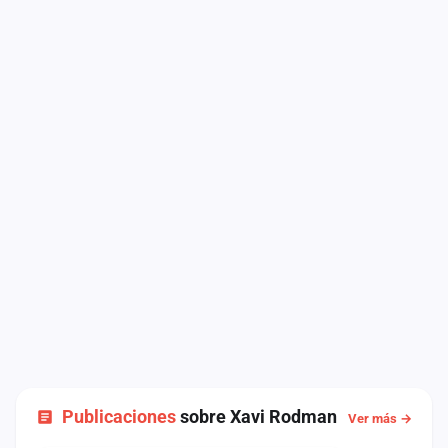
Publicaciones
sobre Xavi Rodman
Ver más →
NOTICIA