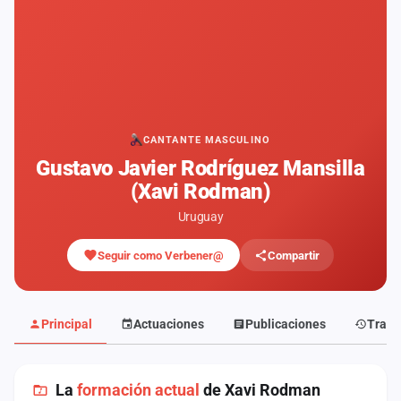
Mapa
de
fiestas
Componentes
Fichajes
CANTANTE MASCULINO
Gustavo Javier Rodríguez Mansilla
Agencias
(Xavi Rodman)
Rankings
Uruguay
Seguir como Verbener@
Compartir
Vídeos
Anuncios
Principal
Actuaciones
Publicaciones
Traye
Iniciar
sesión
La
formación actual
de Xavi Rodman
Crear