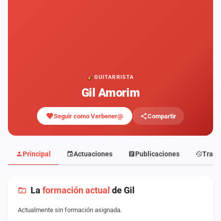
Mapa
de
fiestas
Componentes
Fichajes
GUITARRISTA
Gil Amorim
Agencias
Seguir como Verbener@
Compartir
Rankings
Vídeos
Principal
Actuaciones
Publicaciones
Traye
Anuncios
La
formación actual
de Gil
Iniciar
sesión
Actualmente sin formación asignada.
Crear