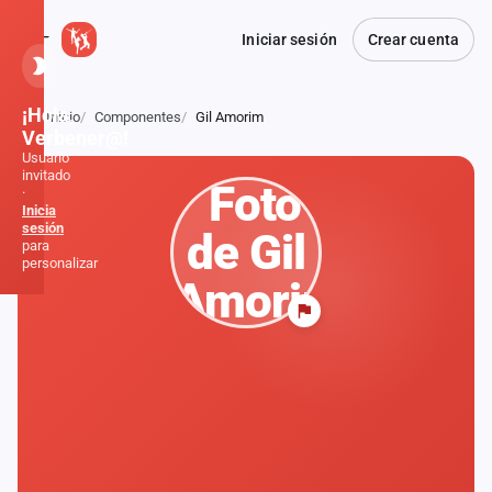
Iniciar sesión
Crear cuenta
¡Hola,
Inicio
Componentes
Gil Amorim
Atrás
Verbener@!
Usuario
invitado
·
Inicia
sesión
para
personalizar
Inicio
Noticias
Formaciones
Fiestas