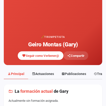
Mapa
de
fiestas
Componentes
Fichajes
TROMPETISTA
Geiro Montas (Gary)
Agencias
Seguir como Verbener@
Compartir
Rankings
Vídeos
Principal
Actuaciones
Publicaciones
Traye
Anuncios
La
formación actual
de Gary
Iniciar
sesión
Actualmente sin formación asignada.
Crear