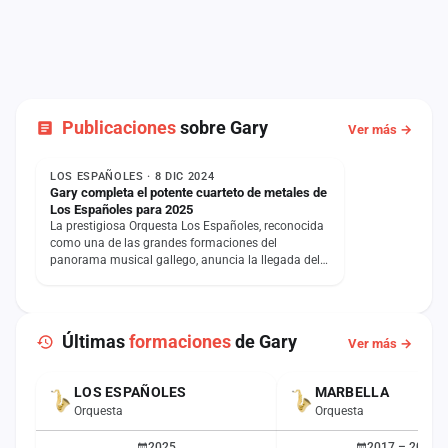
Publicaciones
sobre Gary
Ver más →
NOTICIA
LOS ESPAÑOLES · 8 DIC 2024
Gary completa el potente cuarteto de metales de
Los Españoles para 2025
La prestigiosa Orquesta Los Españoles, reconocida
como una de las grandes formaciones del
panorama musical gallego, anuncia la llegada del
trompetista Gary…
Últimas
formaciones
de Gary
Ver más →
LOS ESPAÑOLES
MARBELLA
Orquesta
Orquesta
2025
2017 – 2024