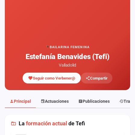
Mapa
de
fiestas
Componentes
Fichajes
BAILARINA FEMENINA
Estefanía Benavides (Tefi)
Agencias
Valladolid
Rankings
Seguir como Verbener@
Compartir
Vídeos
Anuncios
Principal
Actuaciones
Publicaciones
Traye
Iniciar
sesión
La
formación actual
de Tefi
Crear