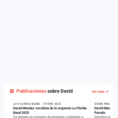
Publicaciones
sobre David
Ver más →
NOTICIA
COMUNICADO
LA FLORIDA BAND · 29 ENE 2025
GRAN PARADA ·
David Mendez vocalista de la orquesta La Florida
David Méndez F
Band 2025
Parada
Ha llegado el momento de empezar a presentar a
Queridos amig@s