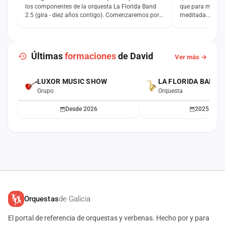
los componentes de la orquesta La Florida Band
que para mí es 
2.5 (gira - diez años contigo). Comenzaremos por
meditada... al fi
los vocalistas…
parte de…
Últimas
formaciones
de David
Ver más →
LUXOR MUSIC SHOW
LA FLORIDA BAND
ACTUAL
Grupo
Orquesta
Desde 2026
2025
Orquestas
de Galicia
El portal de referencia de orquestas y verbenas. Hecho por y para