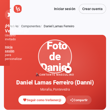
Iniciar sesión
Crear cuenta
¡Hola,
Inicio
Componentes
Daniel Lamas Ferreiro
Atrás
Verbener@!
Usuario
invitado
·
Inicia
sesión
para
personalizar
Inicio
CANTANTE MASCULINO
Daniel Lamas Ferreiro (Danni)
Noticias
Moraña, Pontevedra
Formaciones
Seguir como Verbener@
Compartir
Fiestas