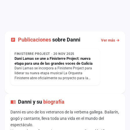
Publicaciones
sobre Danni
Ver más →
NOTICIA
FINISTERRE PROJECT · 20 NOV 2025
Dani Lamas se une a Finisterre Project: nueva
etapa para una de las grandes voces de Galicia
Dani Lamas se incorpora a Finisterre Project para
liderar su nueva etapa musical La Orquesta
Finisterre abre oficialmente su proyecto para la
temporada 2026…
Danni y su
biografía
Danni es uno de los veteranos de la verbena gallega. Bailarín,
gogó y cantante, lleva toda una vida en el mundo del
espectáculo.