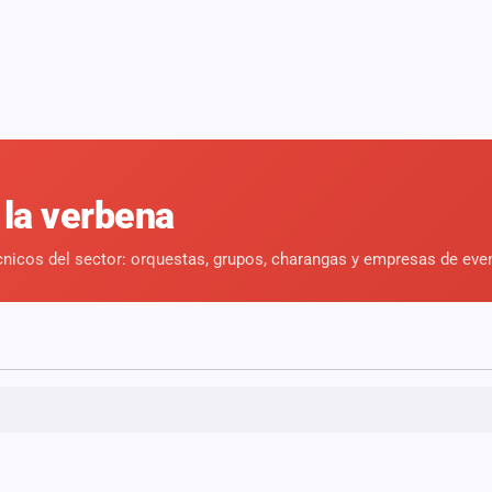
 la verbena
cnicos del sector: orquestas, grupos, charangas y empresas de eve