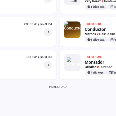
Katy Perez
Ponteve
4 años exp.
T
El 10 de julio
154
SE OFRECE
Conductor
Marcos
Galicia Sur
6 años exp.
F
El 8 de julio
148
SE OFRECE
Montador
Cristian
Ourense
1 año exp.
Te
PUBLICIDAD