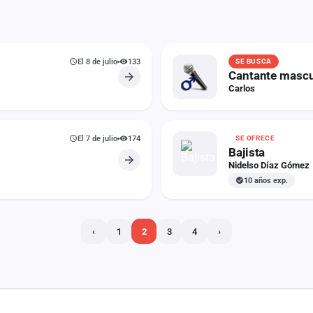
El 8 de julio
133
SE BUSCA
Cantante mascu
Carlos
El 7 de julio
174
SE OFRECE
Bajista
Nidelso Díaz Gómez
10 años exp.
‹
1
2
3
4
›