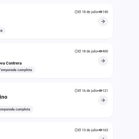
El 18 de julio
140
ta
El 18 de julio
400
va Contrera
Temporada completa
El 16 de julio
121
ino
emporada completa
El 13 de julio
163