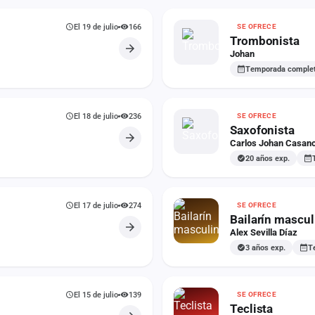
El 19 de julio
166
SE OFRECE
Trombonista
Johan
Temporada comple
El 18 de julio
236
SE OFRECE
Saxofonista
Carlos Johan Casano
20 años exp.
El 17 de julio
274
SE OFRECE
Bailarín mascul
Alex Sevilla Díaz
3 años exp.
T
El 15 de julio
139
SE OFRECE
Teclista