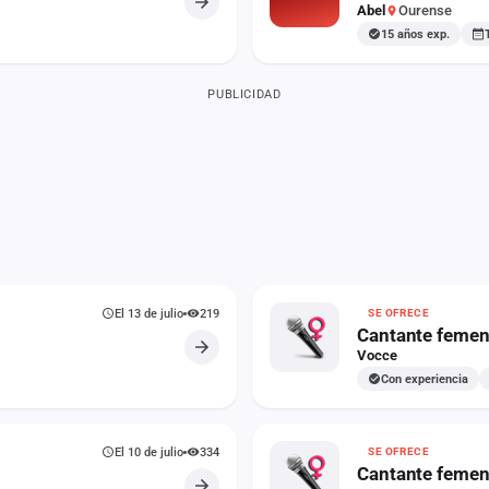
Abel
Ourense
15 años exp.
PUBLICIDAD
El 13 de julio
219
SE OFRECE
Cantante femen
Vocce
Con experiencia
El 10 de julio
334
SE OFRECE
Cantante femen