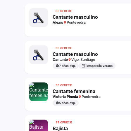
Fichajes
SE OFRECE
Agencias
Cantante masculino
Alexis
Pontevedra
Rankings
Vídeos
SE OFRECE
Anuncios
Cantante masculino
Cantante
Vigo, Santiago
7 años exp.
Temporada verano
Iniciar sesión
Crear cuenta
SE OFRECE
Cantante femenina
Administración
Victoria Pineda
Pontevedra
Contacto
5 años exp.
SE OFRECE
Bajista