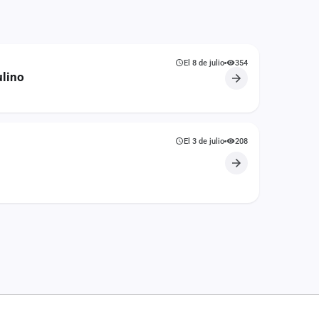
El 8 de julio
354
lino
El 3 de julio
208