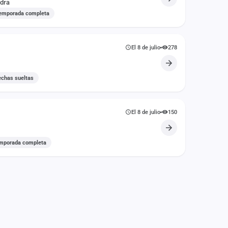
dra
emporada completa
El 8 de julio
278
echas sueltas
El 8 de julio
150
mporada completa