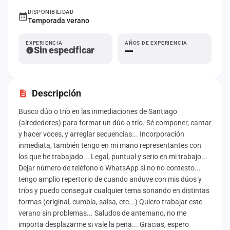
DISPONIBILIDAD
Mapa
Temporada verano
de
fiestas
EXPERIENCIA
AÑOS DE EXPERIENCIA
Sin especificar
—
Componentes
Fichajes
Descripción
Agencias
Busco dúo o trío en las inmediaciones de Santiago
(alrededores) para formar un dúo o trío. Sé componer, cantar
Rankings
y hacer voces, y arreglar secuencias... Incorporación
inmediata, también tengo en mi mano representantes con
Vídeos
los que he trabajado... Legal, puntual y serio en mi trabajo...
Dejar número de teléfono o WhatsApp si no no contesto...
Anuncios
tengo amplio repertorio de cuando anduve con mis dúos y
tríos y puedo conseguir cualquier tema sonando en distintas
Iniciar
formas (original, cumbia, salsa, etc...) Quiero trabajar este
sesión
verano sin problemas... Saludos de antemano, no me
importa desplazarme si vale la pena... Gracias, espero
Crear