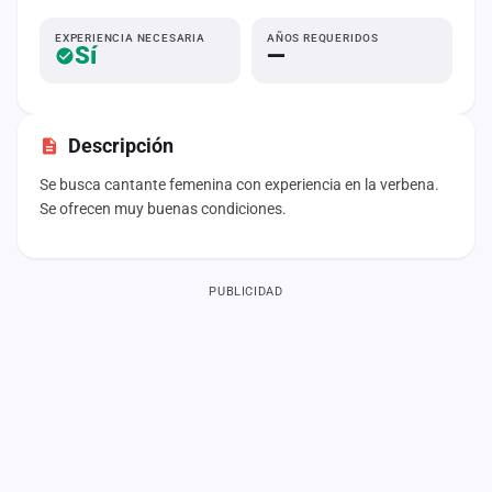
Mapa
EXPERIENCIA NECESARIA
AÑOS REQUERIDOS
de
Sí
—
fiestas
Componentes
Descripción
Fichajes
Se busca cantante femenina con experiencia en la verbena.
Se ofrecen muy buenas condiciones.
Agencias
Rankings
PUBLICIDAD
Vídeos
Anuncios
Iniciar
sesión
Crear